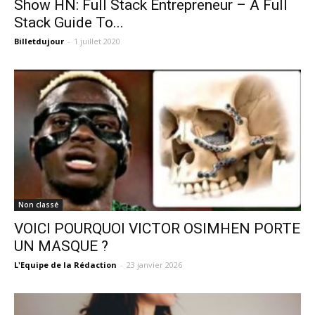
Show HN: Full Stack Entrepreneur – A Full
Stack Guide To...
Billetdujour
-
1 juillet 2020
Non classé
VOICI POURQUOI VICTOR OSIMHEN PORTE
UN MASQUE ?
L'Equipe de la Rédaction
-
23 janvier 2026