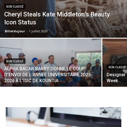
NON CLASSÉ
Cheryl Steals Kate Middleton’s Beauty
Icon Status
Billetdujour
-
1 juillet 2020
NON CLASSÉ
NON CLASSÉ
ALPHA BACAR BARRY DONNE LE COUP
D’ENVOI DE L’ANNÉE UNIVERSITAIRE 2025-
Designer 
2026 À L’ISIC DE KOUNTIA
Week