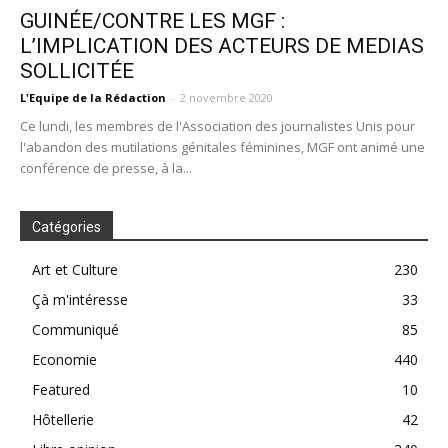
GUINÉE/CONTRE LES MGF :
L’IMPLICATION DES ACTEURS DE MEDIAS
SOLLICITÉE
L'Equipe de la Rédaction
-
2 novembre 2020
Ce lundi, les membres de l'Association des journalistes Unis pour
l'abandon des mutilations génitales féminines, MGF ont animé une
conférence de presse, à la...
Catégories
Art et Culture
230
Çà m'intéresse
33
Communiqué
85
Economie
440
Featured
10
Hôtellerie
42