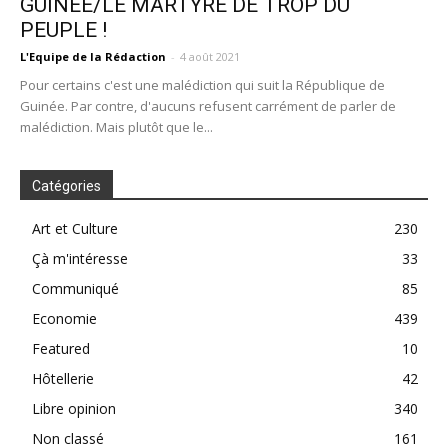
GUINÉE/LE MARTYRE DE TROP DU
PEUPLE !
L'Equipe de la Rédaction
-
4 août 2021
Pour certains c'est une malédiction qui suit la République de
Guinée. Par contre, d'aucuns refusent carrément de parler de
malédiction. Mais plutôt que le...
Catégories
Art et Culture
230
Çà m'intéresse
33
Communiqué
85
Economie
439
Featured
10
Hôtellerie
42
Libre opinion
340
Non classé
161