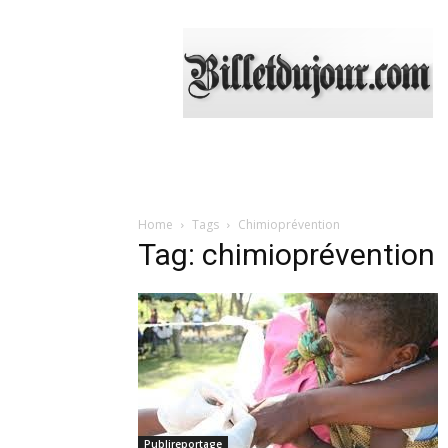
Billetdujour.com
Home
Tags
Chimioprévention
Tag: chimioprévention
Publireportage