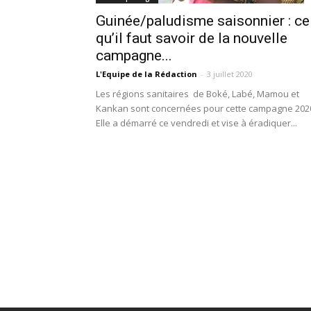
Guinée/paludisme saisonnier : ce
qu’il faut savoir de la nouvelle
campagne...
L'Equipe de la Rédaction
-
3 juillet 2020
Les régions sanitaires de Boké, Labé, Mamou et
Kankan sont concernées pour cette campagne 202
Elle a démarré ce vendredi et vise à éradiquer...