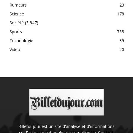
Rumeurs
23
Science
178
Société
(3 847)
Sports
758
Technologie
39
Vidéo
20
Billetdujour est un site d'analyse et d'informations
sur l'actualité nationale et internationale. Contact: