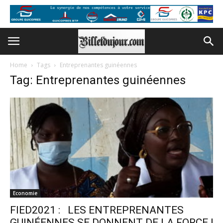
Home
Tags
Entreprenantes guinéennes
Tag: Entreprenantes guinéennes
Economie
FIED2021 : LES ENTREPRENANTES
GUINÉENNES SE DONNENT DE LA FORCE !