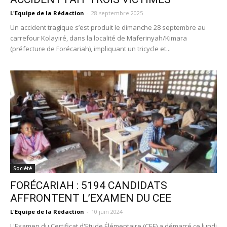
L'Equipe de la Rédaction
-
28 septembre 2025
Un accident tragique s’est produit le dimanche 28 septembre au
carrefour Kolayiré, dans la localité de Maferinyah/Kimara
(préfecture de Forécariah), impliquant un tricycle et...
Société
FORÉCARIAH : 5194 CANDIDATS
AFFRONTENT L’EXAMEN DU CEE
L'Equipe de la Rédaction
-
10 juin 2024
L'Examen du Certificat d'Etude Élémentaire (CEE) a démarré ce lundi