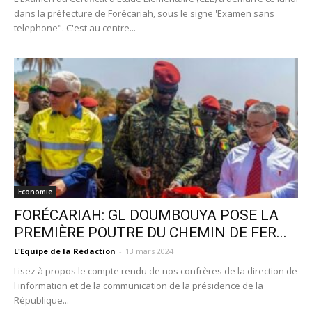
dans la préfecture de Forécariah, sous le signe 'Examen sans
telephone". C'est au centre...
Economie
FORÉCARIAH: GL DOUMBOUYA POSE LA
PREMIÈRE POUTRE DU CHEMIN DE FER...
L'Equipe de la Rédaction
-
13 mars 2024
Lisez à propos le compte rendu de nos confrères de la direction de
l'information et de la communication de la présidence de la
République...