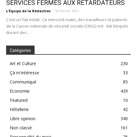
SERVICES FERMÉS AUX RETARDATEURS
L'Equipe de la Rédaction
-
10 février 2021
C'est un fait inédit. Ce mercredi matin, des travailleurs et patients
de la Caisse nationale de sécurité sociale (CNSS) ont été bloqués
durant des...
Catégories
Art et Culture
230
Çà m'intéresse
33
Communiqué
85
Economie
439
Featured
10
Hôtellerie
42
Libre opinion
340
Non classé
161
Personnalité du mois
76