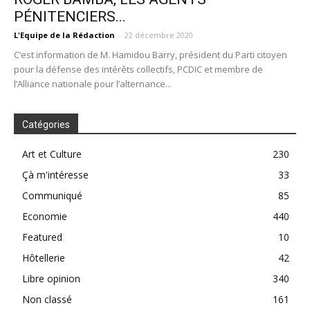
PÉNITENCIERS...
L'Equipe de la Rédaction
-
22 décembre 2020
C’est information de M. Hamidou Barry, président du Parti citoyen
pour la défense des intérêts collectifs, PCDIC et membre de
l’Alliance nationale pour l’alternance...
Catégories
Art et Culture
230
Çà m'intéresse
33
Communiqué
85
Economie
440
Featured
10
Hôtellerie
42
Libre opinion
340
Non classé
161