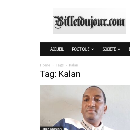
Billetdujour.com
ACCUEIL
POLITIQUE
SOCIÉTÉ
Home
Tags
Kalan
Tag: Kalan
Libre opinion