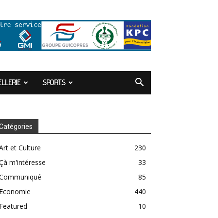
LLERIE
SPORTS
Catégories
Art et Culture
230
Çà m'intéresse
33
Communiqué
85
Economie
440
Featured
10