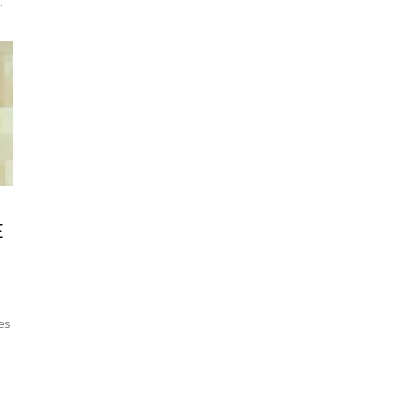
.
E
s
es