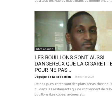
qu’à tous les Fidèles musulmans du monde entier,..
Libre opinion
LES BOUILLONS SONT AUSSI
DANGEREUX QUE LA CIGARETT
POUR NE PAS...
L'Equipe de la Rédaction
-
15 février 2021
De nos jours, rares sont des plats servis chez nou
ou dans les restaurants qui ne contiennent de cub
bouillons (Les cubes, arômes et...