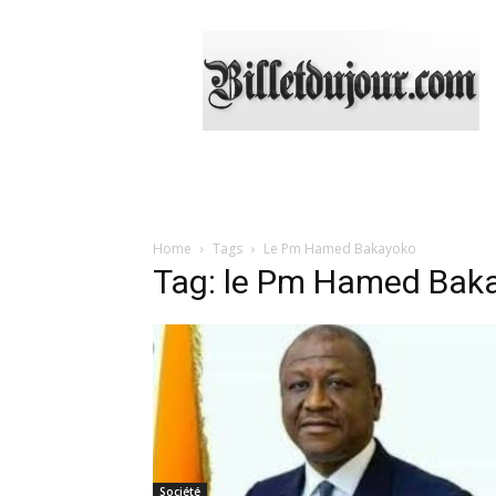
Billetdujour.com
Home
Tags
Le Pm Hamed Bakayoko
Tag: le Pm Hamed Bak
Société