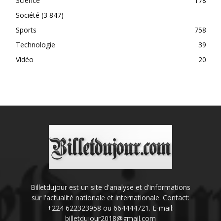
Science
178
Société
(3 847)
Sports
758
Technologie
39
Vidéo
20
Billetdujour est un site d'analyse et d'informations
sur l'actualité nationale et internationale. Contact:
+224 622323958 ou 664444721. E-mail:
billetdujour2018@gmail.com