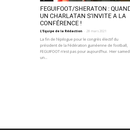
FEGUIFOOT/SHERATON : QUAN
UN CHARLATAN S’INVITE A LA
CONFÉRENCE !
L'Equipe de la Rédaction
-
28 mars 2021
La fin de l’épilogue pour le congrès électif du
président de la Fédération guinéenne de football,
FEGUIFOOT n’est pas pour aujourd’hui. Hier samedi
un...