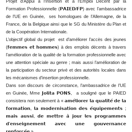
Projet d’Appui à l’Insertion et à l’Emploi Décent par la
Formation Professionnelle (𝗣𝗔𝗜𝗘𝗗/𝗙𝗣) avec l’ambassadrice
de l’UE en Guinée, ses homologues de l’Allemagne, de la
France, de la Belgique ainsi que le SG du Ministère du Plan et
de la Coopération Internationale.
L’objectif global du projet est d’améliorer l’accès des jeunes
(𝗳𝗲𝗺𝗺𝗲𝘀 𝗲𝘁 𝗵𝗼𝗺𝗺𝗲𝘀) à des emplois décents à travers
l’amélioration de la qualité de la formation professionnelle avec
une attention spéciale au genre ; mais aussi l’amélioration de
la participation du secteur privé et des autorités locales dans
les mécanismes d’insertion professionnelle.
Dans son discours de circonstance, l’ambassadrice de l’UE
en Guinée, Mme 𝗝𝗼𝗹𝗶𝘁𝗮 𝗣𝗢𝗡𝗦, a souligné que le PAIED
consistera non seulement à « 𝗮𝗺𝗲́𝗹𝗶𝗼𝗿𝗲𝗿 𝗹𝗮 𝗾𝘂𝗮𝗹𝗶𝘁𝗲́ 𝗱𝗲 𝗹𝗮
𝗳𝗼𝗿𝗺𝗮𝘁𝗶𝗼𝗻, 𝗹𝗮 𝗺𝗼𝗱𝗲𝗿𝗻𝗶𝘀𝗮𝘁𝗶𝗼𝗻 𝗱𝗲𝘀 𝗲́𝗾𝘂𝗶𝗽𝗲𝗺𝗲𝗻𝘁𝘀 ;
𝗺𝗮𝗶𝘀 𝗮𝘂𝘀𝘀𝗶, 𝗱𝗲 𝗺𝗲𝘁𝘁𝗿𝗲 𝗮̀ 𝗷𝗼𝘂𝗿 𝗹𝗲𝘀 𝗽𝗿𝗼𝗴𝗿𝗮𝗺𝗺𝗲𝘀
𝗱’𝗲𝗻𝘀𝗲𝗶𝗴𝗻𝗲𝗺𝗲𝗻𝘁 𝗮𝘃𝗲𝗰 𝘂𝗻𝗲 𝗴𝗼𝘂𝘃𝗲𝗿𝗻𝗮𝗻𝗰𝗲
𝗿𝗲𝗻𝗳𝗼𝗿𝗰𝗲́𝗲 ».