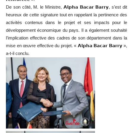
De son côté, M. le Ministre, 𝗔𝗹𝗽𝗵𝗮 𝗕𝗮𝗰𝗮𝗿 𝗕𝗮𝗿𝗿𝘆, s’est dit
heureux de cette signature tout en rappelant la pertinence des
activités contenus dans le projet et ses impacts pour le
développement économique du pays. Il a également souhaité
l’implication effective des cadres de son département dans la
mise en œuvre effective du projet. « 𝗔𝗹𝗽𝗵𝗮 𝗕𝗮𝗰𝗮𝗿 𝗕𝗮𝗿𝗿𝘆 »,
a-t-il conclu.