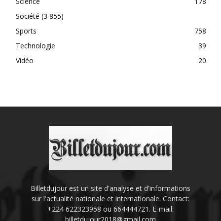
Science
178
Société
(3 855)
Sports
758
Technologie
39
Vidéo
20
Billetdujour est un site d'analyse et d'informations
sur l'actualité nationale et internationale. Contact:
+224 622323958 ou 664444721. E-mail:
billetdujour2018@gmail.com