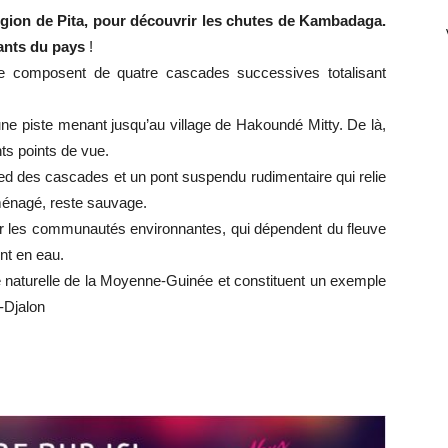
égion de Pita, pour découvrir les chutes de Kambadaga.
nants du pays
!
se composent de quatre cascades successives totalisant
r une piste menant jusqu’au village de Hakoundé Mitty. De là,
nts points de vue.
ied des cascades et un pont suspendu rudimentaire qui relie
ménagé, reste sauvage.
ur les communautés environnantes, qui dépendent du fleuve
ent en eau.
e naturelle de la Moyenne-Guinée et constituent un exemple
-Djalon
r
r