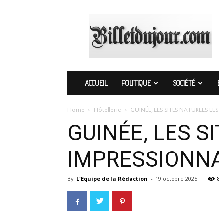
Billetdujour.com
ACCUEIL
POLITIQUE
SOCIÉTÉ
Home
Hôtellerie
GUINÉE, LES SITES NATURELS L
GUINÉE, LES S
IMPRESSIONNA
By
L'Equipe de la Rédaction
-
19 octobre 2025