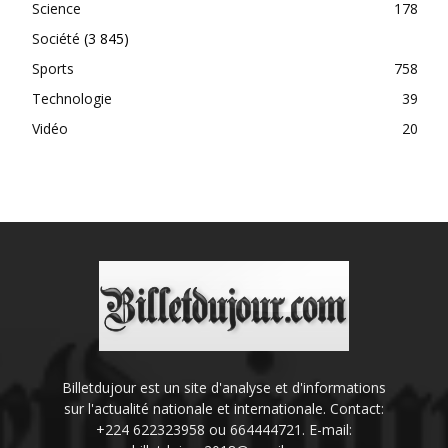
Science
178
Société
(3 845)
Sports
758
Technologie
39
Vidéo
20
Billetdujour est un site d'analyse et d'informations
sur l'actualité nationale et internationale. Contact:
+224 622323958 ou 664444721. E-mail: