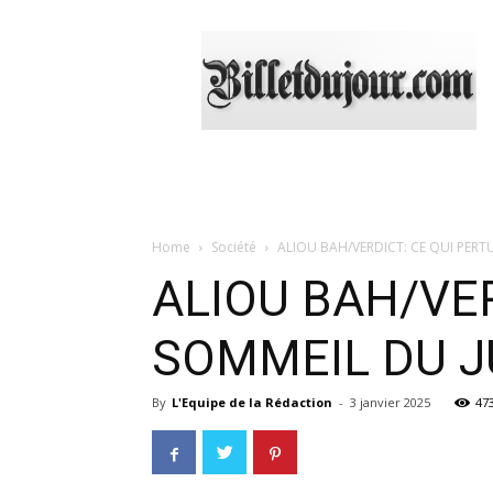
Billetdujour.com
Home
Société
ALIOU BAH/VERDICT: CE QUI PERT
ALIOU BAH/VER
SOMMEIL DU J
By
L'Equipe de la Rédaction
-
3 janvier 2025
47