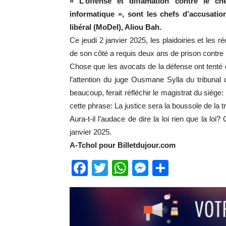
« L’offense et diffamation contre le ch
informatique », sont les chefs d’accusat
libéral (MoDel), Aliou Bah.
Ce jeudi 2 janvier 2025, les plaidoiries et les ré
de son côté a requis deux ans de prison contre 
Chose que les avocats de la défense ont tenté de
l’attention du juge Ousmane Sylla du tribuna
beaucoup, ferait réfléchir le magistrat du siège
cette phrase: La justice sera la boussole de la t
Aura-t-il l’audace de dire la loi rien que la lo
janvier 2025.
A-Tchol pour Billetdujour.com
Facebook
Twitter
WhatsApp
Messenge
Partage