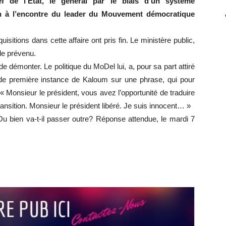
ef de l’État, le général par le biais d’un système
ion à l’encontre du leader du Mouvement démocratique
quisitions dans cette affaire ont pris fin. Le ministère public,
le prévenu.
 démonter. Le politique du MoDel lui, a, pour sa part attiré
l de première instance de Kaloum sur une phrase, qui pour
: « Monsieur le président, vous avez l’opportunité de traduire
ransition. Monsieur le président libéré. Je suis innocent… »
i? Ou bien va-t-il passer outre? Réponse attendue, le mardi 7
r
r