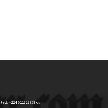
 Contact: +224 622323958 ou