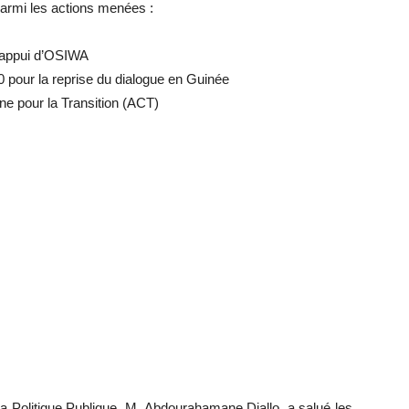
 Parmi les actions menées :
l’appui d’OSIWA
 pour la reprise du dialogue en Guinée
ne pour la Transition (ACT)
la Politique Publique, M. Abdourahamane Diallo, a salué les