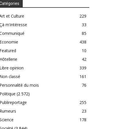
Catégories
Art et Culture
229
Çà m'intéresse
33
Communiqué
85
Economie
438
Featured
10
Hôtellerie
42
Libre opinion
339
Non classé
161
Personnalité du mois
76
Politique
(2 572)
Publireportage
255
Rumeurs
23
Science
178
Société
(3 844)