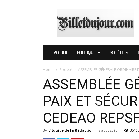
Billetdujour.com
ACCUEIL
POLITIQUE
SOCIÉTÉ
Home
Société
ASSEMBLÉE GÉNÉRALE ORDINAIRE DU
ASSEMBLÉE GÉ
PAIX ET SÉCU
CEDEAO REPS
By
L'Equipe de la Rédaction
-
8 août 2025
3515