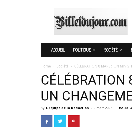
Billetdujour.com
ACCUEIL
POLITIQUE
SOCIÉTÉ
Home
Société
CÉLÉBRATION 8 MARS : UN MINIS
CÉLÉBRATION 
UN CHANGEME
By
L'Equipe de la Rédaction
-
9 mars 2025
3017