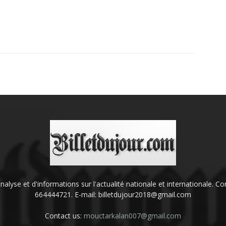
'analyse et d'informations sur l'actualité nationale et internationale.
664444721. E-mail: billetdujour2018@gmail.com
Contact us:
mouctarkalan007@gmail.com