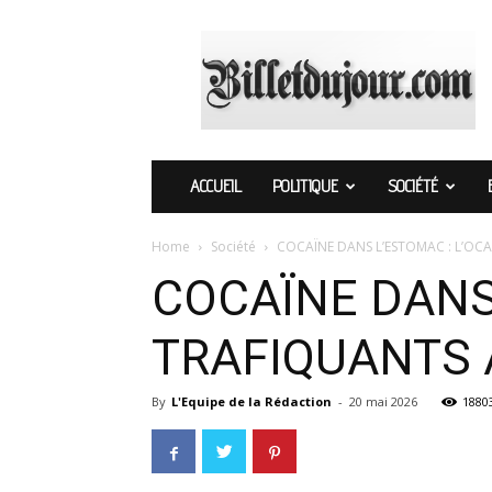
Billetdujour.com
ACCUEIL
POLITIQUE
SOCIÉTÉ
Home
Société
COCAÏNE DANS L’ESTOMAC : L’OC
COCAÏNE DANS
TRAFIQUANTS 
By
L'Equipe de la Rédaction
-
20 mai 2026
1880