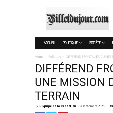
Billetdujour.com
ACCUEIL
POLITIQUE
SOCIÉTÉ
Home
Politique
DIFFÉREND FRONTALIER/GUINÉE-S
DIFFÉREND FR
UNE MISSION 
TERRAIN
By
L'Equipe de la Rédaction
-
4 septembre 2025