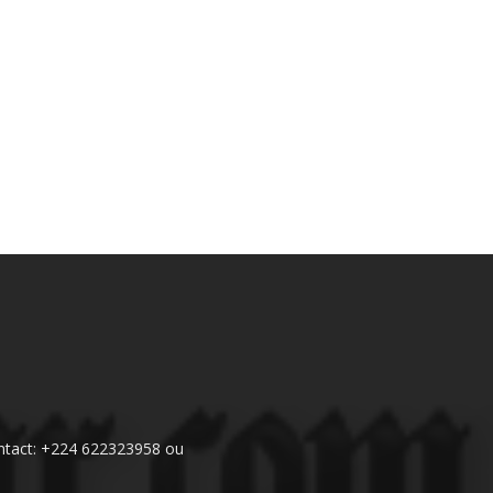
 Contact: +224 622323958 ou