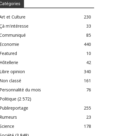
Catégories
Art et Culture
230
Çà m'intéresse
33
Communiqué
85
Economie
440
Featured
10
Hôtellerie
42
Libre opinion
340
Non classé
161
Personnalité du mois
76
Politique
(2 572)
Publireportage
255
Rumeurs
23
Science
178
Société
(3 848)