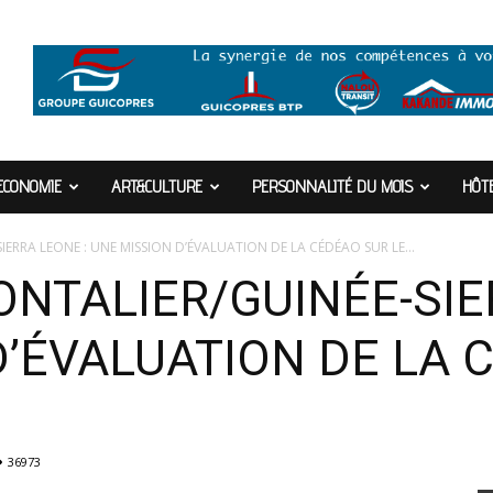
ECONOMIE
ART&CULTURE
PERSONNALITÉ DU MOIS
HÔTE
IERRA LEONE : UNE MISSION D’ÉVALUATION DE LA CÉDÉAO SUR LE...
ONTALIER/GUINÉE-SIE
D’ÉVALUATION DE LA 
36973