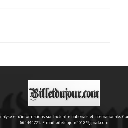
'analyse et d'informations sur l'actualité nationale et internationale.
664444721. E-mail: billetdujour2018@gmail.com