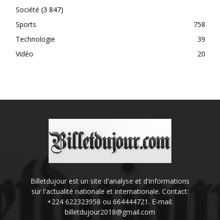
Société
(3 847)
Sports
758
Technologie
39
Vidéo
20
Billetdujour est un site d'analyse et d'informations
sur l'actualité nationale et internationale. Contact:
+224 622323958 ou 664444721. E-mail:
billetdujour2018@gmail.com