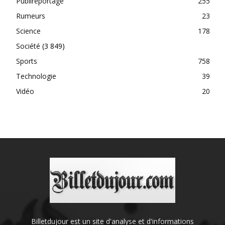
Publireportage
255
Rumeurs
23
Science
178
Société
(3 849)
Sports
758
Technologie
39
Vidéo
20
Billetdujour est un site d'analyse et d'informations