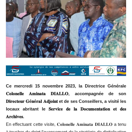
Ce mercredi 15 novembre 2023, la Directrice Générale
𝐂𝐨𝐥𝐨𝐧𝐞𝐥𝐥𝐞 𝐀𝐦𝐢𝐧𝐚𝐭𝐚 𝐃𝐈𝐀𝐋𝐋𝐎, accompagnée de son
𝐃𝐢𝐫𝐞𝐜𝐭𝐞𝐮𝐫 𝐆é𝐧é𝐫𝐚𝐥 𝐀𝐝𝐣𝐨𝐢𝐧𝐭 et de ses Conseillers, a visité les
locaux abritant le 𝐒𝐞𝐫𝐯𝐢𝐜𝐞 𝐝𝐞 𝐥𝐚 𝐃𝐨𝐜𝐮𝐦𝐞𝐧𝐭𝐚𝐭𝐢𝐨𝐧 𝐞𝐭 𝐝𝐞𝐬
𝐀𝐫𝐜𝐡𝐢𝐯𝐞𝐬.
En effectuant cette visite, 𝐂𝐨𝐥𝐨𝐧𝐞𝐥𝐥𝐞 𝐀𝐦𝐢𝐧𝐚𝐭𝐚 𝐃𝐈𝐀𝐋𝐋𝐎 a tenu
à toucher du doigt l’avancement de la stratégie de digitalisation