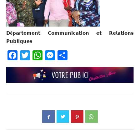
𝗗é𝗽𝗮𝗿𝘁𝗲𝗺𝗲𝗻𝘁 𝗖𝗼𝗺𝗺𝘂𝗻𝗶𝗰𝗮𝘁𝗶𝗼𝗻 𝗲𝘁 𝗥𝗲𝗹𝗮𝘁𝗶𝗼𝗻𝘀
𝗣𝘂𝗯𝗹𝗶𝗾𝘂𝗲𝘀
Facebook
Twitter
WhatsApp
Messenger
Partager