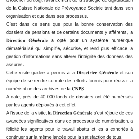
de la Caisse Nationale de Prévoyance Sociale tant dans son
organisation et que dans ses processus.
C’est dans ce sens que pour la bonne conservation des
dossiers de pensions et de certains documents y afférents, la
𝐃𝐢𝐫𝐞𝐜𝐭𝐢𝐨𝐧 𝐆é𝐧é𝐫𝐚𝐥𝐞 a opté pour un système numérique
dématérialisé qui simplifie, sécurise, et rend plus efficace la
gestion d’informations sans altérer l’intégrité des données des
assurés.
Cette visite guidée a permis à la 𝐃𝐢𝐫𝐞𝐜𝐭𝐫𝐢𝐜𝐞 𝐆𝐞́𝐧𝐞́𝐫𝐚𝐥𝐞 et son
équipe de se rendre compte des efforts fournis pour réussir la
numérisation des archives de la 𝐂𝐍𝐏𝐒.
A date, près de 40 000 fonds de dossiers ont été numérisés
par les agents déployés à cet effet.
A l’issue de la visite, la 𝐃𝐢𝐫𝐞𝐜𝐭𝐢𝐨𝐧 𝐆é𝐧é𝐫𝐚𝐥𝐞 s’est réjouie de ces
avancées significatives dans ce processus de numérisation, a
félicité les agents pour le travail abattu et les a exhortés à
continuer sur la même lancée pour la satisfaction de tous.