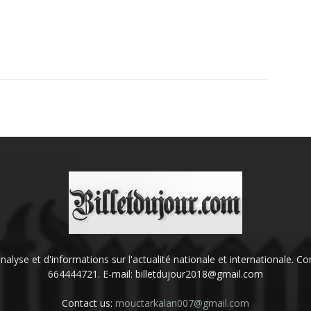
'analyse et d'informations sur l'actualité nationale et internationale.
664444721. E-mail: billetdujour2018@gmail.com
Contact us:
mouctarkalan007@gmail.com