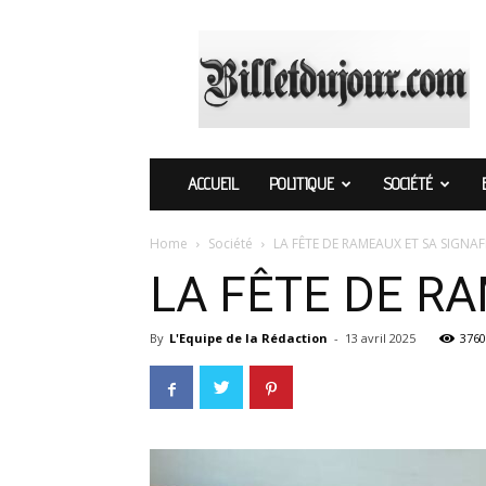
Billetdujour.com
ACCUEIL
POLITIQUE
SOCIÉTÉ
Home
Société
LA FÊTE DE RAMEAUX ET SA SIGNA
LA FÊTE DE R
By
L'Equipe de la Rédaction
-
13 avril 2025
3760