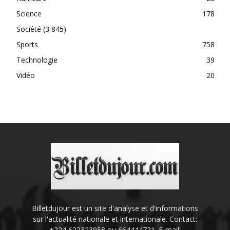
Science
178
Société
(3 845)
Sports
758
Technologie
39
Vidéo
20
Billetdujour est un site d'analyse et d'informations
sur l'actualité nationale et internationale. Contact:
+224 622323958 ou 664444721. E-mail: