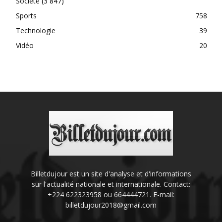
Société
(3 847)
Sports
758
Technologie
39
Vidéo
20
Billetdujour est un site d'analyse et d'informations
sur l'actualité nationale et internationale. Contact:
+224 622323958 ou 664444721. E-mail:
billetdujour2018@gmail.com