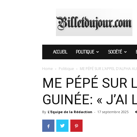
Billetdujour.com
ACCUEIL
POLITIQUE
SOCIÉTÉ
Home
Politique
ME PÉPÉ SUR L’APPEL D’ALPHA AU P
ME PÉPÉ SUR L
GUINÉE: « J’AI
By
L'Equipe de la Rédaction
-
17 septembre 2025