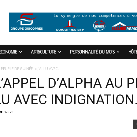
ECONOMIE
ART&CULTURE
PERSONNALITÉ DU MOIS
HÔTE
EUPLE DE GUINÉE: « J’AI LU AVEC...
’APPEL D’ALPHA AU 
 LU AVEC INDIGNATION
32075