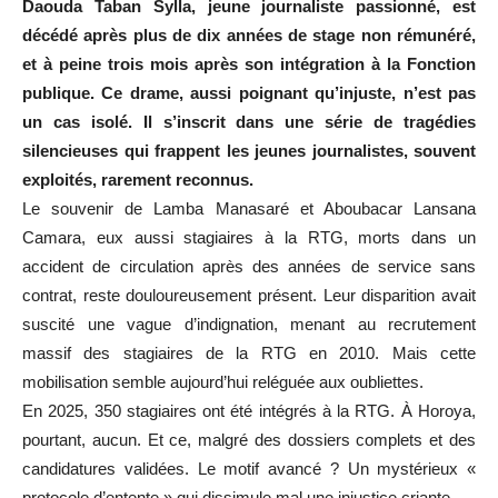
Daouda Taban Sylla, jeune journaliste passionné, est
décédé après plus de dix années de stage non rémunéré,
et à peine trois mois après son intégration à la Fonction
publique. Ce drame, aussi poignant qu’injuste, n’est pas
un cas isolé. Il s’inscrit dans une série de tragédies
silencieuses qui frappent les jeunes journalistes, souvent
exploités, rarement reconnus.
Le souvenir de Lamba Manasaré et Aboubacar Lansana
Camara, eux aussi stagiaires à la RTG, morts dans un
accident de circulation après des années de service sans
contrat, reste douloureusement présent. Leur disparition avait
suscité une vague d’indignation, menant au recrutement
massif des stagiaires de la RTG en 2010. Mais cette
mobilisation semble aujourd’hui reléguée aux oubliettes.
En 2025, 350 stagiaires ont été intégrés à la RTG. À Horoya,
pourtant, aucun. Et ce, malgré des dossiers complets et des
candidatures validées. Le motif avancé ? Un mystérieux «
protocole d’entente » qui dissimule mal une injustice criante.