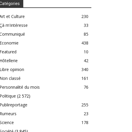
Catégories
Art et Culture
230
Çà m'intéresse
33
Communiqué
85
Economie
438
Featured
10
Hôtellerie
42
Libre opinion
340
Non classé
161
Personnalité du mois
76
Politique
(2 572)
Publireportage
255
Rumeurs
23
Science
178
Société
(3 845)