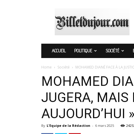
Billetdujour.com
ACCUEIL
POLITIQUE
SOCIÉTÉ
Home
Société
MOHAMED DIANÉ FACE À LA JUSTICE 
MOHAMED DIANÉ
JUGERA, MAIS 
AUJOURD’HUI 
By
L'Equipe de la Rédaction
-
6 mars 2025
2425