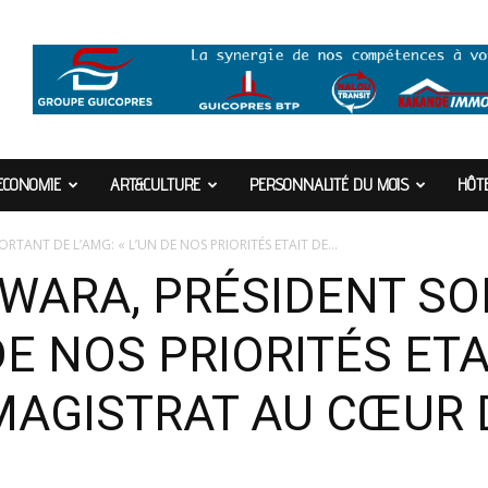
ECONOMIE
ART&CULTURE
PERSONNALITÉ DU MOIS
HÔTE
TANT DE L’AMG: « L’UN DE NOS PRIORITÉS ETAIT DE...
ARA, PRÉSIDENT SO
DE NOS PRIORITÉS ETA
MAGISTRAT AU CŒUR 