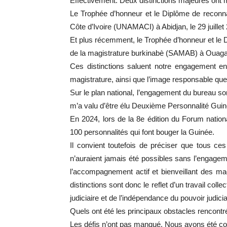
Effectivement. Deux distinctions majeures ont m
Le Trophée d’honneur et le Diplôme de reconn
Côte d’Ivoire (UNAMACI) à Abidjan, le 29 juillet
Et plus récemment, le Trophée d’honneur et le
de la magistrature burkinabè (SAMAB) à Ouagad
Ces distinctions saluent notre engagement en f
magistrature, ainsi que l’image responsable que
Sur le plan national, l’engagement du bureau sor
m’a valu d’être élu Deuxième Personnalité Gui
En 2024, lors de la 8e édition du Forum nation
100 personnalités qui font bouger la Guinée.
Il convient toutefois de préciser que tous ces 
n’auraient jamais été possibles sans l’engagemen
l’accompagnement actif et bienveillant des magi
distinctions sont donc le reflet d’un travail col
judiciaire et de l’indépendance du pouvoir judicia
Quels ont été les principaux obstacles rencontr
Les défis n’ont pas manqué. Nous avons été con