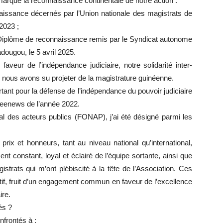
arqué la reconnaissance continentale de notre action :
aissance décernés par l’Union nationale des magistrats de
 2023 ;
 Diplôme de reconnaissance remis par le Syndicat autonome
ougou, le 5 avril 2025.
aveur de l’indépendance judiciaire, notre solidarité inter-
 nous avons su projeter de la magistrature guinéenne.
tant pour la défense de l’indépendance du pouvoir judiciaire
neenews de l’année 2022.
al des acteurs publics (FONAP), j’ai été désigné parmi les
prix et honneurs, tant au niveau national qu’international,
t constant, loyal et éclairé de l’équipe sortante, ainsi que
strats qui m’ont plébiscité à la tête de l’Association. Ces
lectif, fruit d’un engagement commun en faveur de l’excellence
ire.
és ?
frontés à :