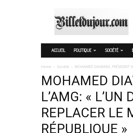
Billetdujour.com
ACCUEIL
POLITIQUE
SOCIÉTÉ
Home
Société
MOHAMED DIAWARA, PRÉSIDENT SOR
MOHAMED DIAW
L’AMG: « L’UN 
REPLACER LE 
RÉPUBLIQUE »