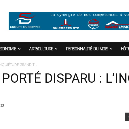
ECONOMIE
ART&CULTURE
PERSONNALITÉ DU MOIS
HÔTE
L’INQUIÉTUDE GRANDIT…
 PORTÉ DISPARU : L’I
933