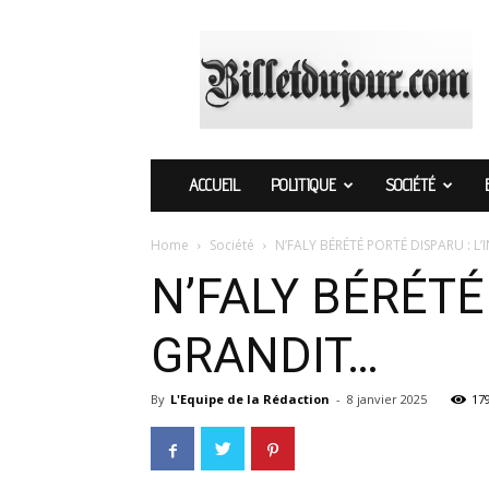
Billetdujour.com
ACCUEIL
POLITIQUE
SOCIÉTÉ
Home
Société
N’FALY BÉRÉTÉ PORTÉ DISPARU : 
N’FALY BÉRÉTÉ
GRANDIT…
By
L'Equipe de la Rédaction
-
8 janvier 2025
17