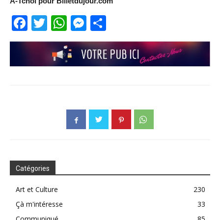
A-Tchol pour Billetdujour.com
Facebook
Twitter
WhatsApp
Messenger
Partager
Catégories
Art et Culture
230
Çà m'intéresse
33
Communiqué
85