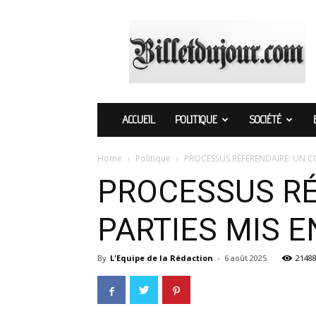
Billetdujour.com
ACCUEIL
POLITIQUE
SOCIÉTÉ
Home
Politique
PROCESSUS RÉFÉRENDAIRE: UN CO
PROCESSUS RÉ
PARTIES MIS 
By
L'Equipe de la Rédaction
-
6 août 2025
2148