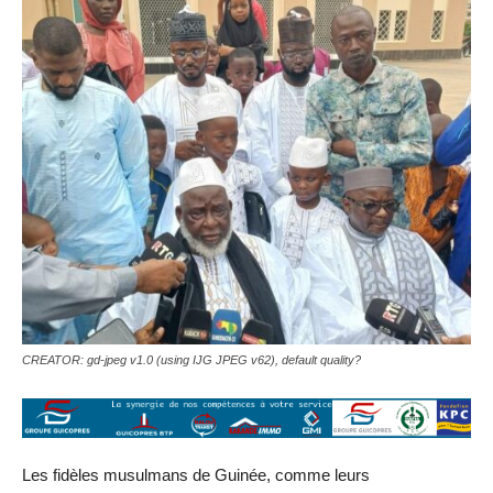
CREATOR: gd-jpeg v1.0 (using IJG JPEG v62), default quality?
Les fidèles musulmans de Guinée, comme leurs