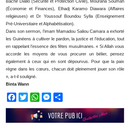
Bachir Diallo (Sécurité et Protection Civile), Mourana Soumah
(Économie et Finances), Elhadj Karamo Diawara (Affaires
religieuses) et Dr Youssouf Boundou Sylla (Enseignement
Pré-Universitaire et Alphabétisation).
Dans son sermon, l’imam Mamadou Saliou Camara a exhorté
les Guinéens à cultiver le pardon, la justice et l’éducation, tout
en rappelant l’essence des fêtes musulmanes. « Si Allah vous
accorde les moyens de vous procurer un bélier, pensez
également à ceux qui en sont dépourvus. Pour que la paix
règne dans les cœurs, chacun doit pleinement jouer son rôle
», a-t-il souligné.
Binta Wann
Facebook
Twitter
WhatsApp
Messenger
Partager