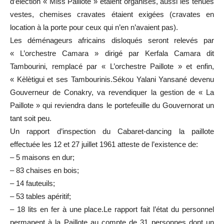
d’élection « Miss Paillote » étaient organisés, aussi les tenues
vestes, chemises cravates étaient exigées (cravates en
location à la porte pour ceux qui n’en n’avaient pas).
Les déménageurs africains disloqués seront relevés par
« L’orchestre Camara » dirigé par Kerfala Camara dit
Tambourini, remplacé par « L’orchestre Paillote » et enfin,
« Kèlètigui et ses Tambourinis.Sékou Yalani Yansané devenu
Gouverneur de Conakry, va revendiquer la gestion de « La
Paillote » qui reviendra dans le portefeuille du Gouvernorat un
tant soit peu.
Un rapport d’inspection du Cabaret-dancing la paillote
effectuée les 12 et 27 juillet 1961 atteste de l’existence de:
– 5 maisons en dur;
– 83 chaises en bois;
– 14 fauteuils;
– 53 tables apéritif;
– 18 lits en fer à une place.Le rapport fait l’état du personnel
permanent à la Paillote au compte de 31 personnes dont un