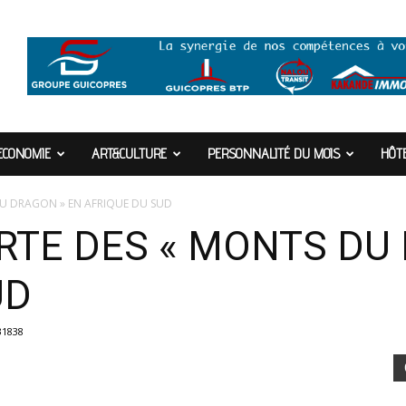
ECONOMIE
ART&CULTURE
PERSONNALITÉ DU MOIS
HÔTE
DU DRAGON » EN AFRIQUE DU SUD
RTE DES « MONTS DU
UD
31838