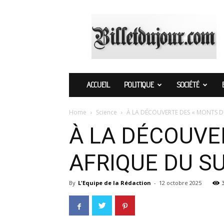
Billetdujour.com
ACCUEIL
POLITIQUE
SOCIÉTÉ
Home
Science
À LA DÉCOUVERTE DES « MONTS 
À LA DÉCOUVE
AFRIQUE DU S
By
L'Equipe de la Rédaction
-
12 octobre 2025