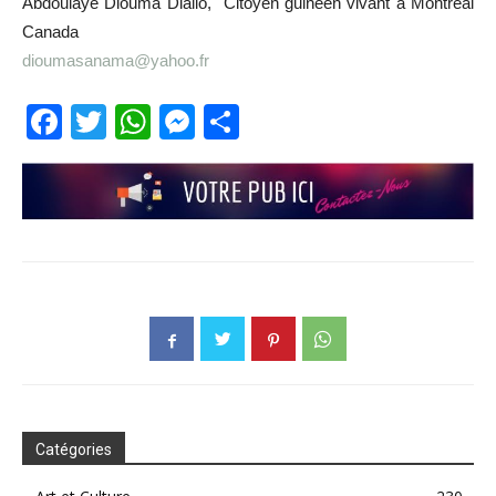
Abdoulaye Diouma Diallo, Citoyen guinéen vivant à Montréal
Canada
dioumasanama@yahoo.fr
Facebook
Twitter
WhatsApp
Messenger
Partager
Catégories