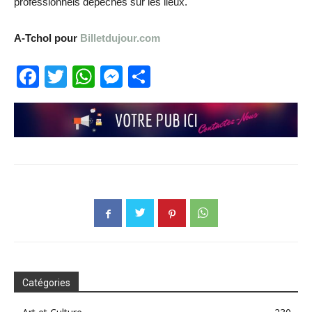
professionnels dépêchés sur les lieux.
A-Tchol pour
Billetdujour.com
Facebook
Twitter
WhatsApp
Messenger
Partager
Catégories