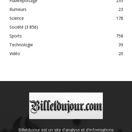
Publireportage
255
Rumeurs
23
Science
178
Société
(3 856)
Sports
758
Technologie
39
Vidéo
20
Billetdujour est un site d'analyse et d'informations