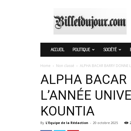
Billetdujour.com
ACCUEIL
POLITIQUE
SOCIÉTÉ
Home
Non classé
ALPHA BACAR BARRY DONNE LE 
ALPHA BACAR 
L’ANNÉE UNIVER
KOUNTIA
By
L'Equipe de la Rédaction
-
20 octobre 2025