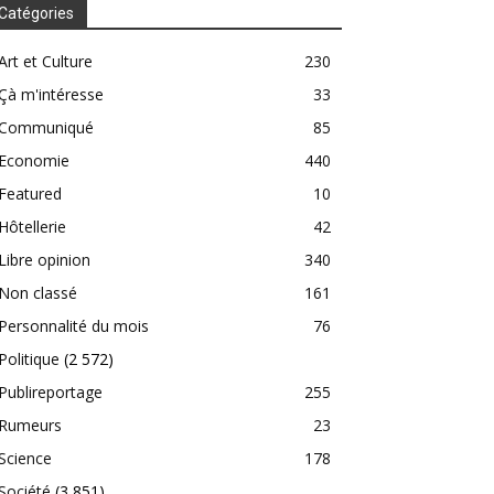
Catégories
Art et Culture
230
Çà m'intéresse
33
Communiqué
85
Economie
440
Featured
10
Hôtellerie
42
Libre opinion
340
Non classé
161
Personnalité du mois
76
Politique
(2 572)
Publireportage
255
Rumeurs
23
Science
178
Société
(3 851)