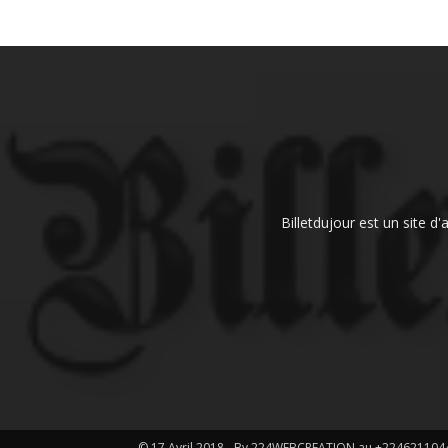
Billetdujour est un site d
© 17 Avril 2018 - By 224WEBCREATION au +224621104