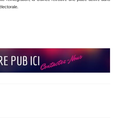
lectorale.
r
r