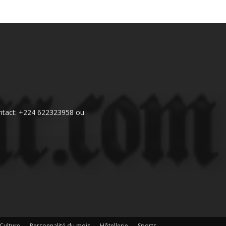
 Contact: +224 622323958 ou
Culture
Personnalité du mois
Hôtellerie
Sports