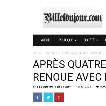
Billetdujour.com
ACCUEIL
POLITIQUE
SOCIÉTÉ
Home
Politique
APRÈS QUATRE ANS D’ABSENCE, 
APRÈS QUATRE
RENOUE AVEC 
By
L'Equipe de la Rédaction
-
7 juillet 2026
900