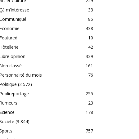
Art et Culture
229
Çà m'intéresse
33
Communiqué
85
Economie
438
Featured
10
Hôtellerie
42
Libre opinion
339
Non classé
161
Personnalité du mois
76
Politique
(2 572)
Publireportage
255
Rumeurs
23
Science
178
Société
(3 844)
Sports
757