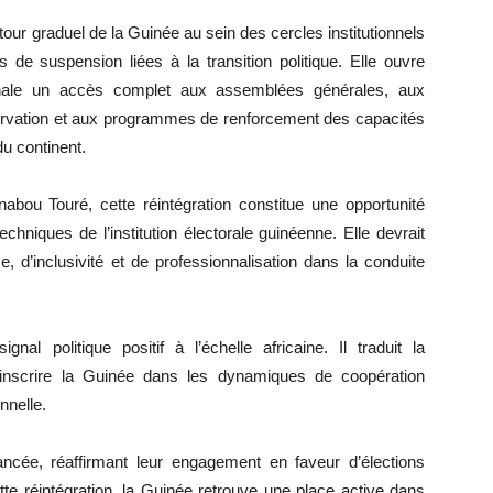
tour graduel de la Guinée au sein des cercles institutionnels
 de suspension liées à la transition politique. Elle ouvre
tionale un accès complet aux assemblées générales, aux
ervation et aux programmes de renforcement des capacités
u continent.
nabou Touré, cette réintégration constitue une opportunité
hniques de l’institution électorale guinéenne. Elle devrait
 d’inclusivité et de professionnalisation dans la conduite
al politique positif à l’échelle africaine. Il traduit la
éinscrire la Guinée dans les dynamiques de coopération
nnelle.
ncée, réaffirmant leur engagement en faveur d’élections
tte réintégration, la Guinée retrouve une place active dans