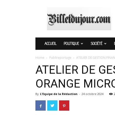
Billetdujour.com
ACCUEIL
POLITIQUE
SOCIÉTÉ
Home
Publireportage
ATELIER DE GESTION FINA
ATELIER DE GE
ORANGE MICRO
By
L'Equipe de la Rédaction
-
24 octobre 2024