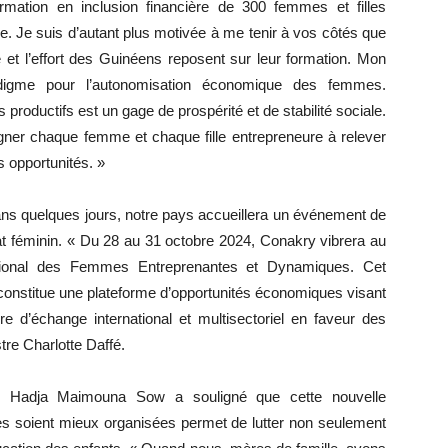
rmation en inclusion financière de 300 femmes et filles
. Je suis d’autant plus motivée à me tenir à vos côtés que
e et l’effort des Guinéens reposent sur leur formation. Mon
digme pour l’autonomisation économique des femmes.
productifs est un gage de prospérité et de stabilité sociale.
gner chaque femme et chaque fille entrepreneure à relever
s opportunités. »
ans quelques jours, notre pays accueillera un événement de
at féminin. « Du 28 au 31 octobre 2024, Conakry vibrera au
ational des Femmes Entreprenantes et Dynamiques. Cet
constitue une plateforme d’opportunités économiques visant
e d’échange international et multisectoriel en faveur des
re Charlotte Daffé.
s, Hadja Maimouna Sow a souligné que cette nouvelle
s soient mieux organisées permet de lutter non seulement