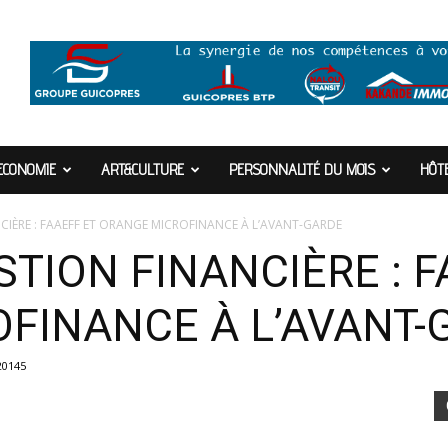
ECONOMIE
ART&CULTURE
PERSONNALITÉ DU MOIS
HÔTE
NCIÈRE : FAAEFF ET ORANGE MICROFINANCE À L’AVANT-GARDE
STION FINANCIÈRE : F
FINANCE À L’AVANT-
20145