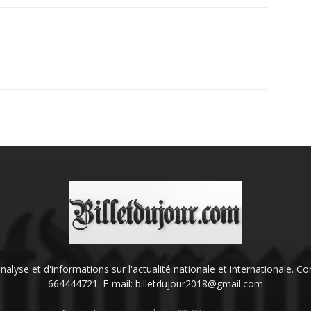
'analyse et d'informations sur l'actualité nationale et internationale.
664444721. E-mail: billetdujour2018@gmail.com