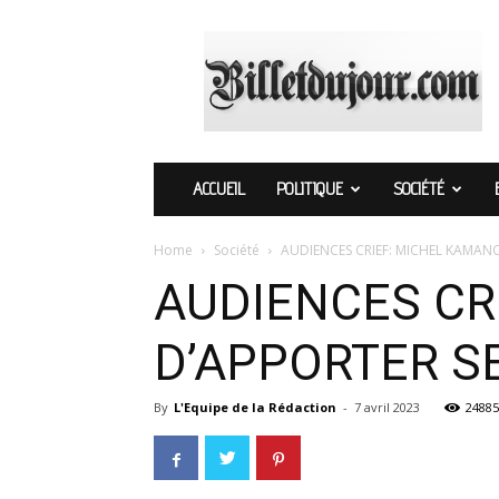
Billetdujour.com
ACCUEIL
POLITIQUE
SOCIÉTÉ
Home
Société
AUDIENCES CRIEF: MICHEL KAMANO
AUDIENCES CR
D’APPORTER S
By
L'Equipe de la Rédaction
-
7 avril 2023
24885