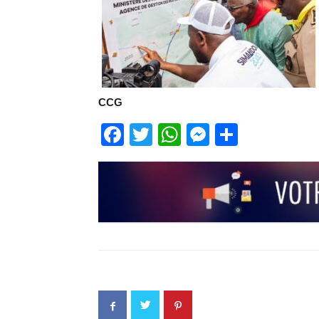
CCG
Facebook
Twitter
WhatsApp
Messenge
Partage