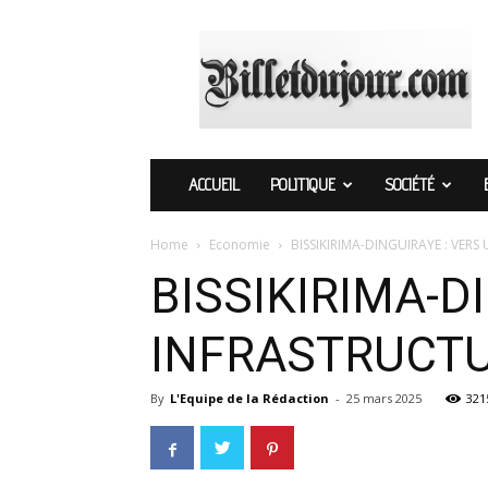
Billetdujour.com
ACCUEIL
POLITIQUE
SOCIÉTÉ
Home
Economie
BISSIKIRIMA-DINGUIRAYE : VE
BISSIKIRIMA-D
INFRASTRUCT
By
L'Equipe de la Rédaction
-
25 mars 2025
321