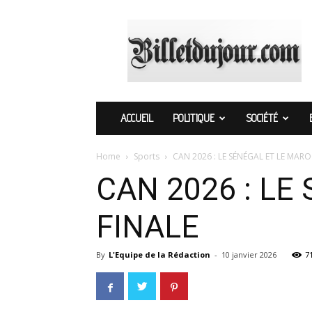
Billetdujour.com
ACCUEIL
POLITIQUE
SOCIÉTÉ
Home
Sports
CAN 2026 : LE SÉNÉGAL ET LE MARO
CAN 2026 : LE
FINALE
By
L'Equipe de la Rédaction
-
10 janvier 2026
7