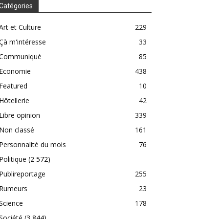
Catégories
Art et Culture
229
Çà m'intéresse
33
Communiqué
85
Economie
438
Featured
10
Hôtellerie
42
Libre opinion
339
Non classé
161
Personnalité du mois
76
Politique
(2 572)
Publireportage
255
Rumeurs
23
Science
178
Société
(3 844)