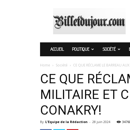
Billetdujour.com
ACCUEIL
POLITIQUE
SOCIÉTÉ
Home
Société
CE QUE RÉCLAME LE BARREAU AUX P
CE QUE RÉCLA
MILITAIRE ET 
CONAKRY!
By
L'Equipe de la Rédaction
-
28 juin 2024
3476