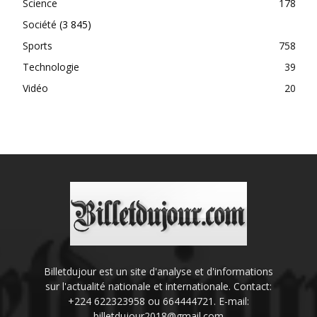
Science
178
Société
(3 845)
Sports
758
Technologie
39
Vidéo
20
Billetdujour est un site d'analyse et d'informations
sur l'actualité nationale et internationale. Contact:
+224 622323958 ou 664444721. E-mail:
billetdujour2018@gmail.com