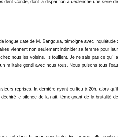
ésident Condé, dont la disparition a déclenché une série de
 de longue date de M. Bangoura, témoigne avec inquiétude :
ires viennent non seulement intimider sa femme pour leur
ez nous les voisins, ils fouillent. Je ne sais pas ce qu’il a
 un militaire gentil avec nous tous. Nous puisons tous l’eau
ieurs reprises, la dernière ayant eu lieu à 20h, alors qu’il
 déchiré le silence de la nuit, témoignant de la brutalité de
a, vit dans la peur constante. En larmes, elle confie :