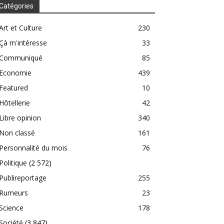
Catégories
Art et Culture
230
Çà m'intéresse
33
Communiqué
85
Economie
439
Featured
10
Hôtellerie
42
Libre opinion
340
Non classé
161
Personnalité du mois
76
Politique
(2 572)
Publireportage
255
Rumeurs
23
Science
178
Société
(3 847)