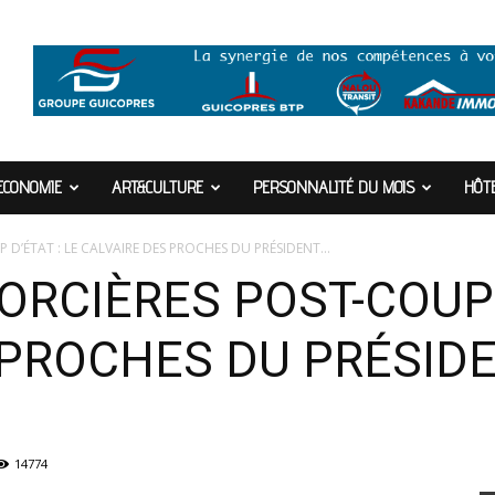
ECONOMIE
ART&CULTURE
PERSONNALITÉ DU MOIS
HÔTE
D’ÉTAT : LE CALVAIRE DES PROCHES DU PRÉSIDENT...
RCIÈRES POST-COUP D
 PROCHES DU PRÉSID
14774