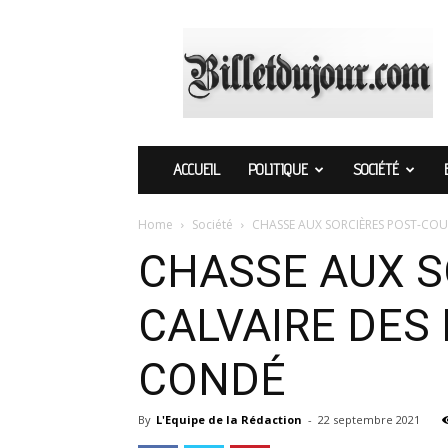
Billetdujour.com
ACCUEIL
POLITIQUE
SOCIÉTÉ
Home
Société
CHASSE AUX SORCIÈRES POST-COUP 
CHASSE AUX SO
CALVAIRE DES
CONDÉ
By
L'Equipe de la Rédaction
-
22 septembre 2021