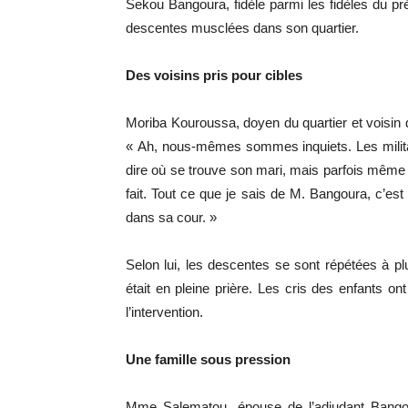
Sekou Bangoura, fidèle parmi les fidèles du pr
descentes musclées dans son quartier.
Des voisins pris pour cibles
Moriba Kouroussa, doyen du quartier et voisin
« Ah, nous-mêmes sommes inquiets. Les milita
dire où se trouve son mari, mais parfois même ch
fait. Tout ce que je sais de M. Bangoura, c’est
dans sa cour. »
Selon lui, les descentes se sont répétées à plus
était en pleine prière. Les cris des enfants ont
l’intervention.
Une famille sous pression
Mme Salematou, épouse de l’adjudant Bangour