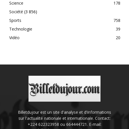
Science
178
Société
(3 856)
Sports
758
Technologie
39
Vidéo
20
Billetdujour est un site d'analyse et d'informations
sur l'actualité nationale et internationale. Contact:
+224 622323958 ou 664444721. E-mail: